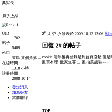
典獄長
新手上路
#
UID
2
大
中
小
發表於 2009-10-12 13:06
顯
1702
帖子
回復 2# 的帖子
5489
來自
cookie 清除後再登錄是到首頁沒錯,但是離線
東區 某個角落 ...
亂買有理 敗家無罪 ... 亂拍萬歲啦~~~
在線時間
1318 小時
註冊時間
2008-10-14
發短消息
加為好友
當前離線
TOP