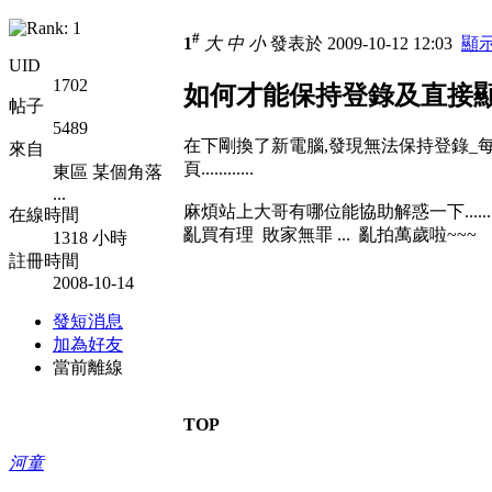
#
1
大
中
小
發表於 2009-10-12 12:03
顯
UID
1702
如何才能保持登錄及直接顯
帖子
5489
在下剛換了新電腦,發現無法保持登錄_
來自
頁............
東區 某個角落
...
麻煩站上大哥有哪位能協助解惑一下.......
在線時間
亂買有理 敗家無罪 ... 亂拍萬歲啦~~~
1318 小時
註冊時間
2008-10-14
發短消息
加為好友
當前離線
TOP
河童