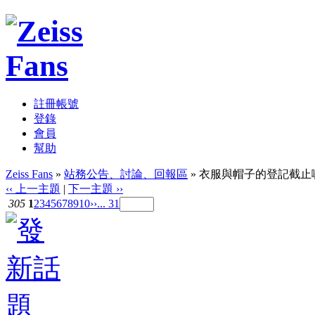
註冊帳號
登錄
會員
幫助
Zeiss Fans
»
站務公告、討論、回報區
» 衣服與帽子的登記截止
‹‹ 上一主題
|
下一主題 ››
305
1
2
3
4
5
6
7
8
9
10
››
... 31