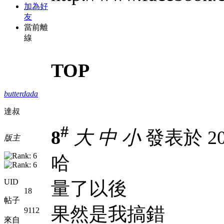
加為好
友
當前離
線
TOP
butterdada
達叔
#
8
大
中
小
發表於 200
版主
哈
UID
量了以後
18
帖子
果然是我搞錯
9112
來自