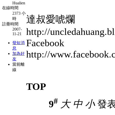
Hualien
在線時間
2373 小
達叔愛唬爛
時
註冊時間
http://uncledahuang.b
2007-
11-21
Facebook
發短消
息
http://www.faceb
加為好
友
當前離
線
TOP
#
9
大
中
小
發表於