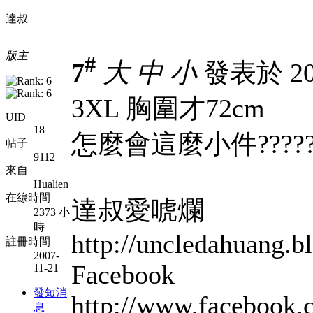
達叔
版主
#
7
大
中
小
發表於 200
3XL 胸圍才72cm
UID
18
怎麼會這麼小件?????!!
帖子
9112
來自
Hualien
在線時間
達叔愛唬爛
2373 小
時
http://uncledahuang.b
註冊時間
2007-
Facebook
11-21
發短消
http://www.faceb
息