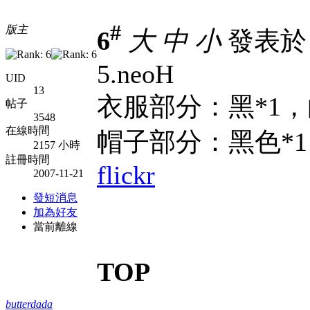
#
版主
6
大
中
小
發表於 2
5.neoH
UID
13
衣服部分：黑*1，
帖子
3548
在線時間
帽子部分：黑色*1
2157 小時
註冊時間
flickr
2007-11-21
發短消息
加為好友
當前離線
TOP
butterdada