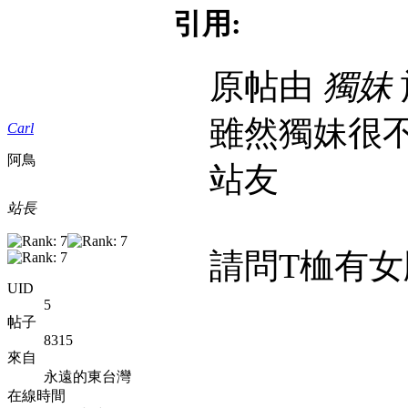
引用:
原帖由
獨妹
雖然獨妹很不
Carl
阿鳥
站友
站長
請問T桖有女
UID
5
帖子
8315
來自
永遠的東台灣
在線時間