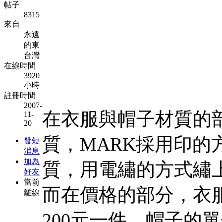
帖子
8315
來自
永遠
的東
台灣
在線時間
3920
小時
註冊時間
2007-
在衣服與帽子材質的
11-
20
質，MARK採用印
發短
消息
加為
質，用電繡的方式繡上
好友
當前
而在價格的部分，衣
離線
200元一件，帽子的