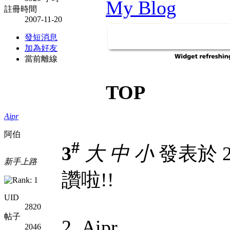
My Blog
註冊時間
2007-11-20
發短消息
加為好友
當前離線
TOP
Aipr
阿伯
#
3
大
中
小
發表於 20
新手上路
讚啦!!
UID
2820
帖子
2. Aipr
2046