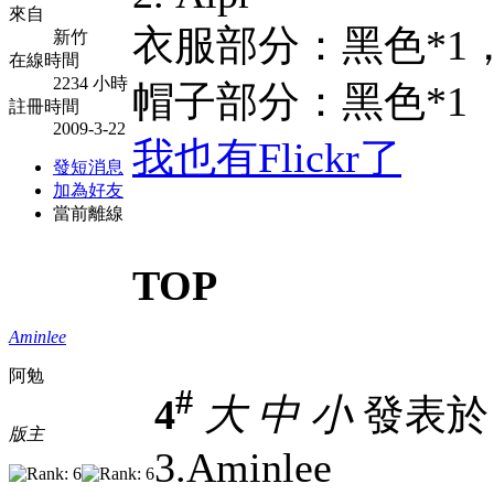
來自
衣服部分：黑色*1
新竹
在線時間
2234 小時
帽子部分：黑色*1
註冊時間
2009-3-22
我也有Flickr了
發短消息
加為好友
當前離線
TOP
Aminlee
阿勉
#
4
大
中
小
發表於 2
版主
3.Aminlee