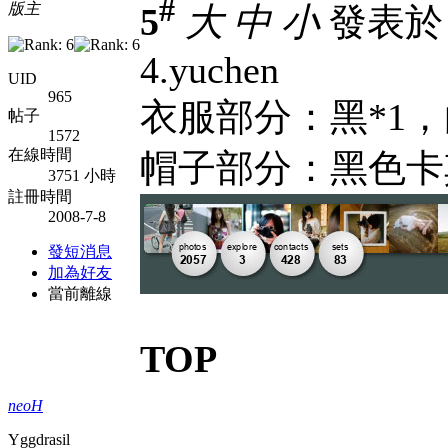
#
版主
5
大
中
小
發表於 2
4.yuchen
UID
965
衣服部分：黑*1，
帖子
1572
在線時間
帽子部分：黑色卡
3751 小時
註冊時間
2008-7-8
發短消息
加為好友
當前離線
TOP
neoH
Yggdrasil