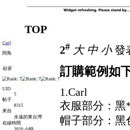
TOP
Carl
#
2
大
中
小
發表
阿鳥
訂購範例如
站長
1.Carl
UID
5
帖子
衣服部分：黑*
8315
來自
永遠的東台灣
帽子部分：黑
在線時間
3920 小時