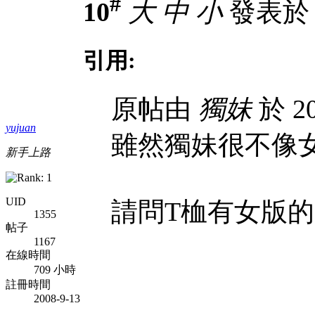
#
10
大
中
小
發表於 20
引用:
原帖由
獨妹
於 20
yujuan
雖然獨妹很不像
新手上路
UID
請問T桖有女版的
1355
帖子
1167
在線時間
709 小時
註冊時間
2008-9-13