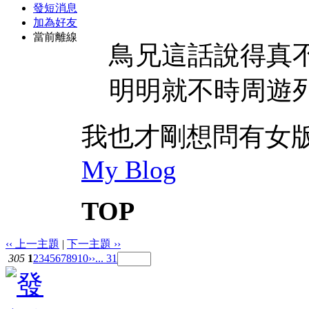
發短消息
加為好友
當前離線
鳥兄這話說得真
明明就不時周遊列
我也才剛想問有女版嗎
My Blog
TOP
‹‹ 上一主題
|
下一主題 ››
305
1
2
3
4
5
6
7
8
9
10
››
... 31