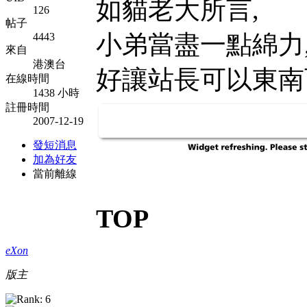
如貓老大所言,
126
帖子
小弟當盡一點綿力
4443
來自
港澳台
好讓站長可以東南
在線時間
1438 小時
註冊時間
2007-12-19
發短消息
加為好友
當前離線
TOP
eXon
版主