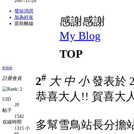
2007-11-20
發短消息
加為好友
感謝感謝
當前離線
My Blog
TOP
felish
#
2
大
中
小
發表於 20
註冊會員
恭喜大人!! 賀喜大人
UID
20
帖子
1542
多幫雪鳥站長分擔
在線時間
1315 小