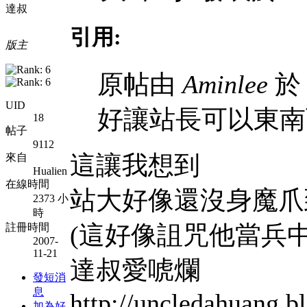
達叔
引用:
版主
原帖由
Aminlee
於 
UID
好讓站長可以東南
18
帖子
9112
這讓我想到
來自
Hualien
在線時間
站大好像還沒身魔爪
2373 小
時
(這好像詛咒他當兵中
註冊時間
2007-
11-21
達叔愛唬爛
發短消
息
http://uncledahuang.b
加為好