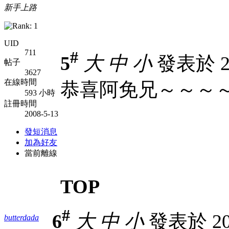
新手上路
UID
711
#
5
大
中
小
發表於 200
帖子
3627
在線時間
恭喜阿免兄～～～
593 小時
註冊時間
2008-5-13
發短消息
加為好友
當前離線
TOP
#
6
大
中
小
發表於 200
butterdada