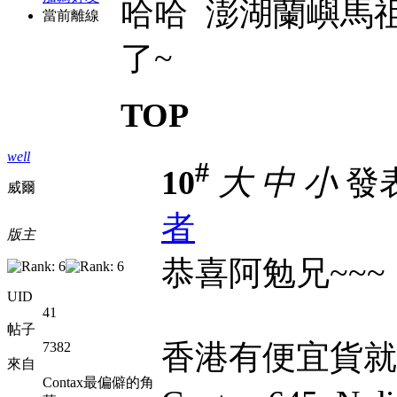
哈哈 澎湖蘭嶼馬
當前離線
了~
TOP
well
#
10
大
中
小
發表於
威爾
者
版主
恭喜阿勉兄~~~
UID
41
帖子
香港有便宜貨就
7382
來自
Contax最偏僻的角