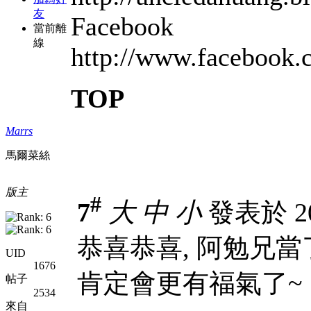
友
Facebook
當前離
線
http://www.faceb
TOP
Marrs
馬爾菜絲
版主
#
7
大
中
小
發表於 200
恭喜恭喜, 阿勉兄當
UID
1676
肯定會更有福氣了~
帖子
2534
來自