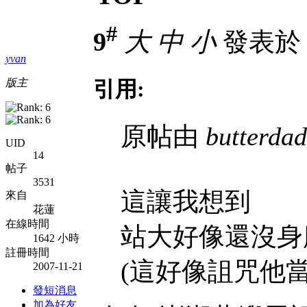
#
9
大
中
小
發表於 20
yvan
版主
引用:
原帖由
butterda
UID
14
帖子
3531
這讓我想到
來自
花蓮
在線時間
站大好像還沒身
1642 小時
註冊時間
(這好像詛咒他當
2007-11-21
發短消息
加為好友