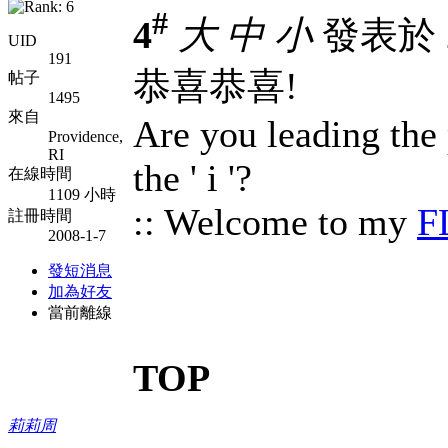
#
4
大
中
小
發表於 20
UID
191
恭喜恭喜!
帖子
1495
來自
Are you leading the p
Providence,
RI
the ' i '?
在線時間
1109 小時
:: Welcome to my
F
註冊時間
2008-1-7
發短消息
加為好友
當前離線
TOP
莉莉周