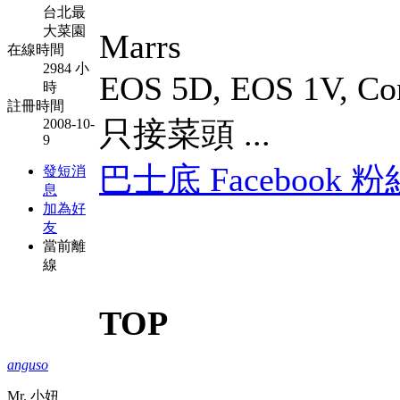
台北最
大菜園
Marrs
在線時間
2984 小
EOS 5D, EOS 1V, Co
時
註冊時間
只接菜頭 ...
2008-10-
9
巴士底 Facebook 粉
發短消
息
加為好
友
當前離
線
TOP
anguso
Mr. 小妞