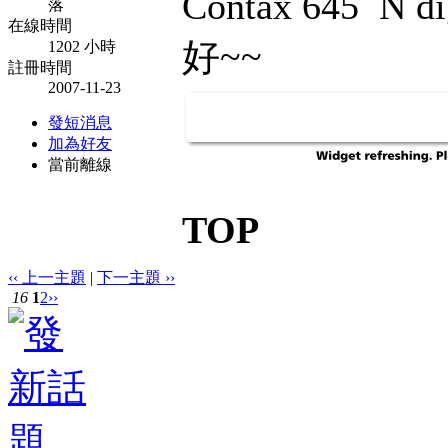
Contax 645 
落
在線時間
好~~
1202 小時
註冊時間
2007-11-23
發短消息
加為好友
當前離線
TOP
‹‹ 上一主題
|
下一主題 ››
16
1
2
››