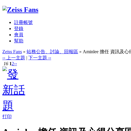
註冊帳號
登錄
會員
幫助
Zeiss Fans
»
站務公告、討論、回報區
» Aminlee 擔任 資訊
‹‹ 上一主題
|
下一主題 ››
16
1
2
››
打印