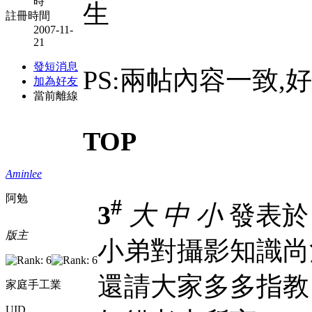
時
生
註冊時間
2007-11-
21
發短消息
PS:兩帖內容一致
加為好友
當前離線
TOP
Aminlee
阿勉
#
3
大
中
小
發表於 20
版主
小弟對攝影知識尚
還請大家多多指教
家庭手工業
UID