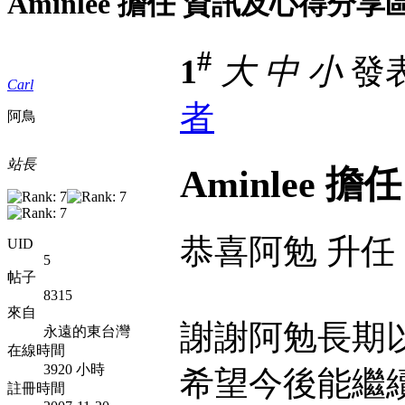
Aminlee 擔任 資訊及心得分享
#
1
大
中
小
發表於
Carl
者
阿鳥
站長
Aminlee
恭喜阿勉 升任
UID
5
帖子
8315
來自
謝謝阿勉長期以
永遠的東台灣
在線時間
3920 小時
希望今後能繼
註冊時間