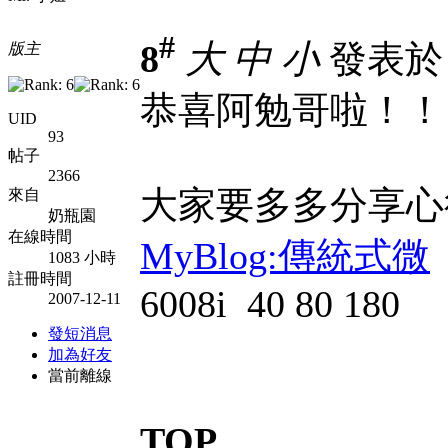
#
8
大
中
小
發表於 20
版主
恭喜阿勉哥啦！！
UID
93
帖子
2366
大家要多多分享心
來自
奶瓶園
在線時間
MyBlog:傳統式微
1083 小時
註冊時間
6008i 40 80 180
2007-12-11
發短消息
加為好友
當前離線
TOP