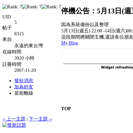
停機公告：5月13日(週五) 2
UID
5
因為系統備份以及整理
帖子
5月13日(週五) 22:00 -14日(週六)08:
8315
這段期間將關閉主機,還請各位朋
來自
My Blog
永遠的東台灣
在線時間
3920 小時
註冊時間
2007-11-20
發短消息
加為好友
當前離線
TOP
‹‹ 上一主題
|
下一主題 ››