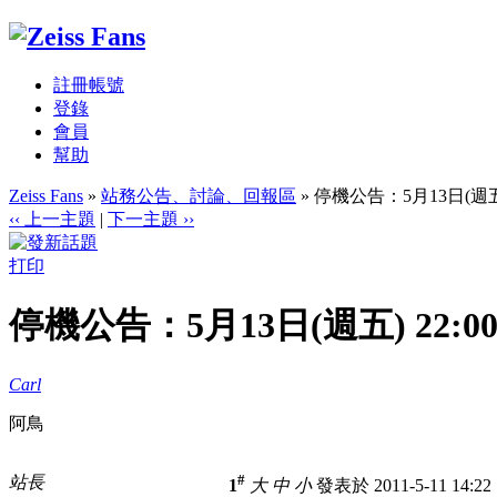
註冊帳號
登錄
會員
幫助
Zeiss Fans
»
站務公告、討論、回報區
» 停機公告：5月13日(週五) 2
‹‹ 上一主題
|
下一主題 ››
打印
停機公告：5月13日(週五) 22:00 
Carl
阿鳥
#
站長
1
大
中
小
發表於 2011-5-11 14:2