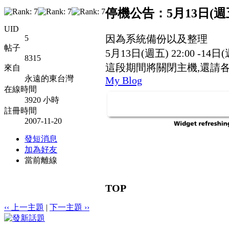
停機公告：5月13日(週五) 2
UID
因為系統備份以及整理
5
帖子
5月13日(週五) 22:00 -14日(
8315
這段期間將關閉主機,還請
來自
永遠的東台灣
My Blog
在線時間
3920 小時
註冊時間
2007-11-20
發短消息
加為好友
當前離線
TOP
‹‹ 上一主題
|
下一主題 ››