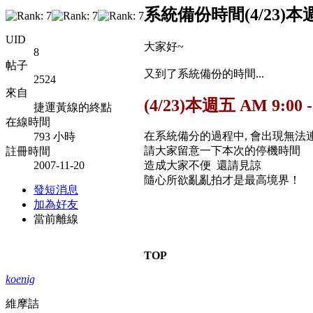
系統備份時間(4/23)本週五 
UID
大家好~
8
帖子
又到了系統備份的時間...
2524
來自
(4/23)本週五 AM 9:00 -
捷運黃線的終點
在線時間
在系統備分的過程中, 會出現無法
793 小時
請大家留意一下本次的停機時間
註冊時間
2007-11-20
造成大家不便 還請見諒
隨心所欲亂亂拍才是最高境界！
發短消息
加為好友
當前離線
TOP
koenig
維摩詰