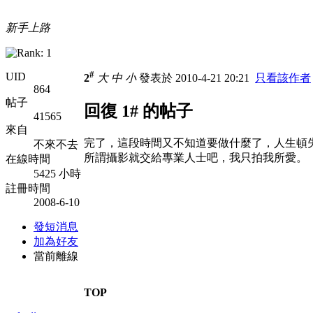
新手上路
#
UID
2
大
中
小
發表於 2010-4-21 20:21
只看該作者
864
帖子
回復 1# 的帖子
41565
來自
完了，這段時間又不知道要做什麼了，人生頓
不來不去
所謂攝影就交給專業人士吧，我只拍我所愛。
在線時間
5425 小時
註冊時間
2008-6-10
發短消息
加為好友
當前離線
TOP