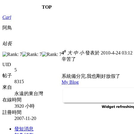
TOP
Carl
阿鳥
站長
#
4
大
中
小
發表於 2010-4-24 03:1
辛苦了
UID
5
帖子
系統備分完,我也剛好放假了
8315
My Blog
來自
永遠的東台灣
在線時間
3920 小時
註冊時間
2007-11-20
發短消息