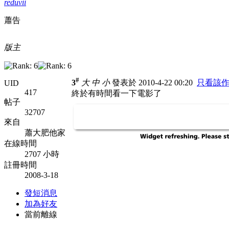
reduvii
蕭告
版主
#
3
大
中
小
發表於 2010-4-22 00:20
只看該
UID
417
終於有時間看一下電影了
帖子
32707
來自
蕭大肥他家
在線時間
2707 小時
註冊時間
2008-3-18
發短消息
加為好友
當前離線