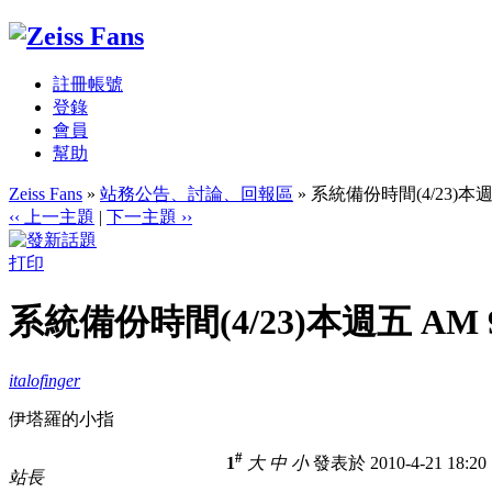
註冊帳號
登錄
會員
幫助
Zeiss Fans
»
站務公告、討論、回報區
» 系統備份時間(4/23)本週五 A
‹‹ 上一主題
|
下一主題 ››
打印
系統備份時間(4/23)本週五 AM 9:0
italofinger
伊塔羅的小指
#
1
大
中
小
發表於 2010-4-21 18:2
站長