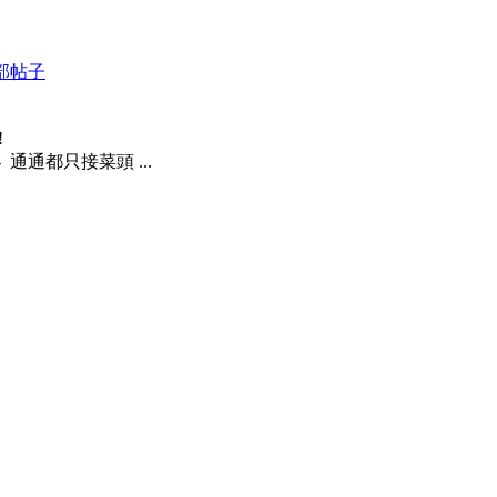
部帖子
!
08i2 - 通通都只接菜頭 ...