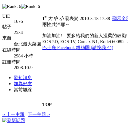
UID
#
1
大
中
小
發表於 2010-3-18 17:38
顯示全
1676
兩性共治耶～
帖子
2534
加油加油! 要多給我們的新人溫柔的鼓勵!
來自
EOS 5D, EOS 1V, Contax N1, Rollei 60
台北最大菜園
巴士底 Facebook 粉絲團 (請按我 ^^)
在線時間
2984 小時
註冊時間
2008-10-9
發短消息
加為好友
當前離線
TOP
‹‹ 上一主題
|
下一主題 ››