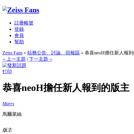
註冊帳號
登錄
會員
幫助
Zeiss Fans
»
站務公告、討論、回報區
» 恭喜neoH擔任新人報
‹‹ 上一主題
|
下一主題 ››
打印
恭喜neoH擔任新人報到的版主
Marrs
馬爾菜絲
版主