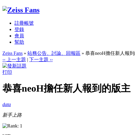
註冊帳號
登錄
會員
幫助
Zeiss Fans
»
站務公告、討論、回報區
» 恭喜neoH擔任新人報
‹‹ 上一主題
|
下一主題 ››
打印
恭喜neoH擔任新人報到的版主
data
新手上路