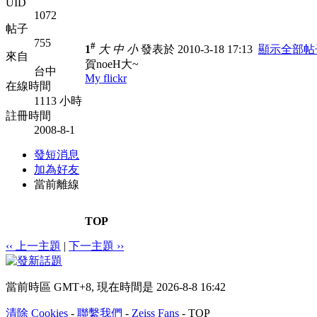
UID
1072
帖子
755
#
1
大
中
小
發表於 2010-3-18 17:13
顯示全部帖
來自
賀noeH大~
台中
My flickr
在線時間
1113 小時
註冊時間
2008-8-1
發短消息
加為好友
當前離線
TOP
‹‹ 上一主題
|
下一主題 ››
當前時區 GMT+8, 現在時間是 2026-8-8 16:42
清除 Cookies
-
聯繫我們
-
Zeiss Fans
-
TOP