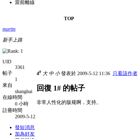
當前離線
TOP
martin
新手上路
UID
3361
#
帖子
4
大
中
小
發表於 2009-5-12 11:36
只看該作者
1
來自
回復 1# 的帖子
shanghai
在線時間
非常人性化的版规啊，支持。
0 小時
註冊時間
2009-5-12
發短消息
加為好友