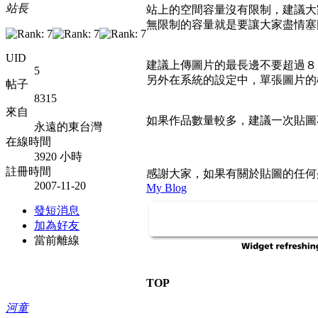
站長
站上的空間容量沒有限制，建議大
無限制的容量就是要讓大家盡情塞
UID
建議上傳圖片的最長邊不要超過８
5
另外在系統的設定中，單張圖片的
帖子
8315
來自
如果作品數量較多，建議一次貼圖
永遠的東台灣
在線時間
3920 小時
註冊時間
感謝大家，如果有關於貼圖的任
2007-11-20
My Blog
發短消息
加為好友
當前離線
TOP
河童