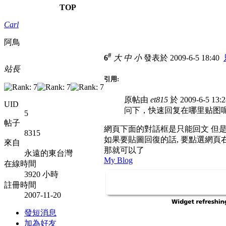
TOP
Carl
阿鳥
#
6
大
中
小
發表於 2009-6-5 18:40
站長
引用:
原帖由
et815
於 2009-6-5 13
UID
问下，快速回复在哪里贴图
5
帖子
網頁下面的對話框是只能回文 但
8315
如果要貼圖回復的話, 要點選網頁
來自
那就可以了
永遠的東台灣
My Blog
在線時間
3920 小時
註冊時間
2007-11-20
發短消息
加為好友