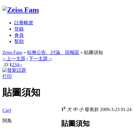
註冊帳號
登錄
會員
幫助
Zeiss Fans
»
站務公告、討論、回報區
» 貼圖須知
‹‹ 上一主題
|
下一主題 ››
33
1
2
3
4
››
打印
貼圖須知
#
1
大
中
小
發表於 2009-3-23 01:2
Carl
阿鳥
貼圖須知