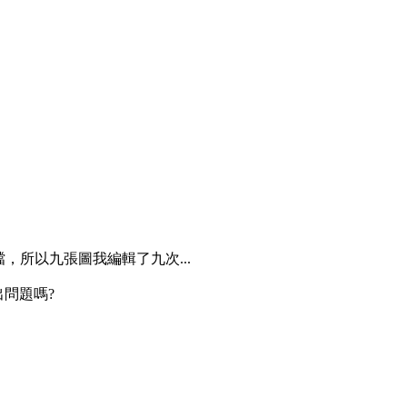
所以九張圖我編輯了九次...
出問題嗎?