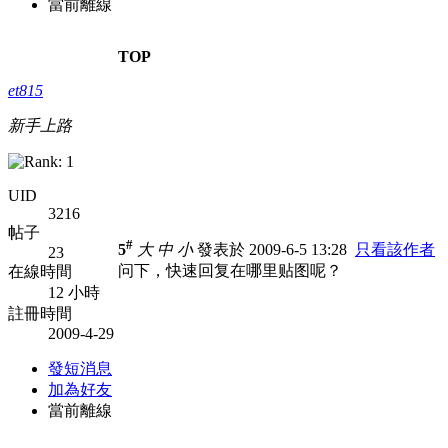
當前離線
TOP
et815
新手上路
UID
3216
帖子
#
5
大
中
小
發表於 2009-6-5 13:28
只看該作者
23
问下，快速回复在哪里贴图呢？
在線時間
12 小時
註冊時間
2009-4-29
發短消息
加為好友
當前離線