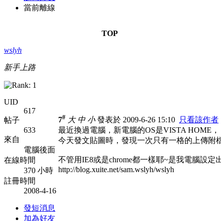
當前離線
TOP
wslyh
新手上路
UID
617
#
7
大
中
小
發表於 2009-6-26 15:10
只看該作者
帖子
633
最近換過電腦，新電腦的OS是VISTA HOME，
來自
今天發文貼圖時，發現一次只有一格的上傳附檔，
電腦後面
不管用IE8或是chrome都一樣耶~是我電腦設定
在線時間
http://blog.xuite.net/sam.wslyh/wslyh
370 小時
註冊時間
2008-4-16
發短消息
加為好友