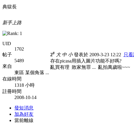
典獄長
新手上路
UID
1702
#
帖子
2
大
中
小
發表於 2009-3-23 12:22
只看
5489
存在picasa用插入圖片功能不好嗎?
來自
亂買有理 敗家無罪 ... 亂拍萬歲啦~~~
東區 某個角落 ...
在線時間
1318 小時
註冊時間
2008-10-14
發短消息
加為好友
當前離線