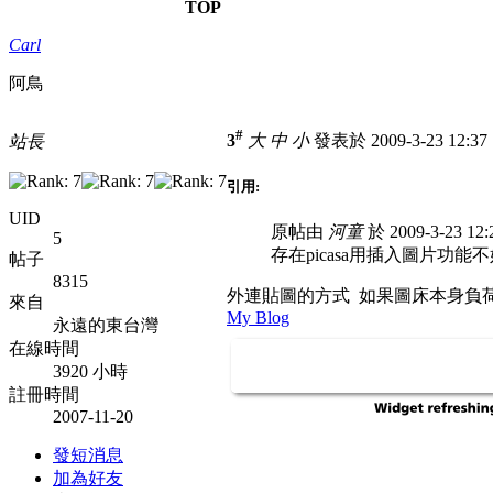
TOP
Carl
阿鳥
#
3
大
中
小
發表於 2009-3-23 12:3
站長
引用:
UID
原帖由
河童
於 2009-3-23 1
5
存在picasa用插入圖片功能不
帖子
8315
外連貼圖的方式 如果圖床本身負
來自
My Blog
永遠的東台灣
在線時間
3920 小時
註冊時間
2007-11-20
發短消息
加為好友