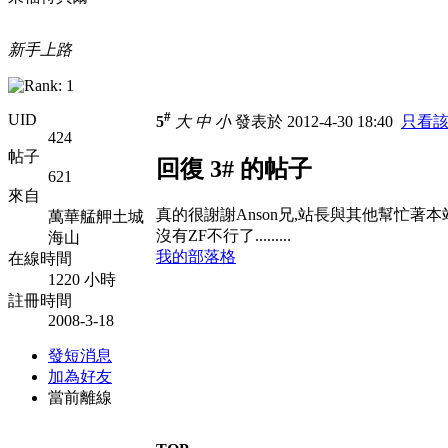
新手上路
#
UID
5
大
中
小
發表於 2012-4-30 18:40
只看
424
帖子
回復 3# 的帖子
621
來自
真的很謝謝Anson兄,站長與其他幫忙著
萬華艋舺土城
沒有ZF不行了.........
海山
我的部落格
在線時間
1220 小時
註冊時間
2008-3-18
發短消息
加為好友
當前離線