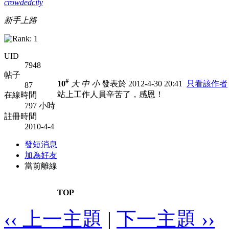
crowdedcity
新手上路
UID
7948
帖子
#
10
大
中
小
發表於 2012-4-30 20:41
只看該作者
87
站上工作人員辛苦了，感恩！
在線時間
797 小時
註冊時間
2010-4-4
發短消息
加為好友
當前離線
TOP
‹‹ 上一主題
|
下一主題 ››