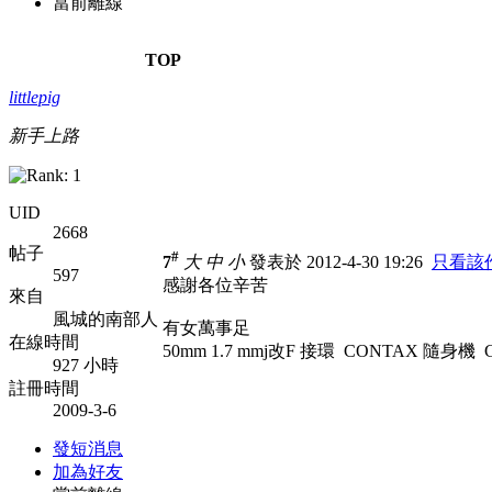
當前離線
TOP
littlepig
新手上路
UID
2668
帖子
#
7
大
中
小
發表於 2012-4-30 19:26
只看該
597
感謝各位辛苦
來自
風城的南部人
有女萬事足
在線時間
50mm 1.7 mmj改F 接環 CONTAX 隨身機 
927 小時
註冊時間
2009-3-6
發短消息
加為好友