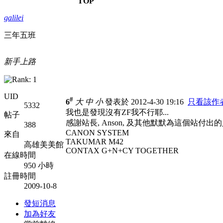
TOP
galilei
三年五班
新手上路
UID
#
6
大
中
小
發表於 2012-4-30 19:16
只看該作
5332
我也是發現沒有ZF我不行耶...
帖子
感謝站長, Anson, 及其他默默為這個站付出
388
CANON SYSTEM
來自
TAKUMAR M42
高雄美美館
CONTAX G+N+CY TOGETHER
在線時間
950 小時
註冊時間
2009-10-8
發短消息
加為好友