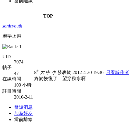
當前離線
TOP
sonicyouth
新手上路
UID
7074
帖子
#
8
大
中
小
發表於 2012-4-30 19:36
只看該作者
47
終於恢復了，望穿秋水啊
在線時間
109 小時
註冊時間
2010-2-11
發短消息
加為好友
當前離線