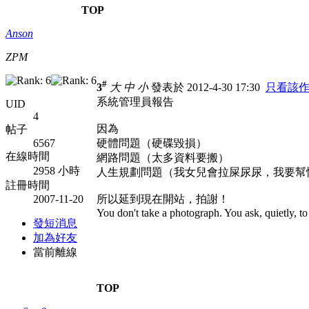
TOP
Anson
ZPM
#
3
大
中
小
發表於 2012-4-30 17:30
只看該
系統管理員報告
UID
4
因為
帖子
6567
硬體問題（硬碟毀損）
在線時間
網路問題（太多資料要搬）
2958 小時
人生規劃問題（我女兒會拉屎尿尿，我要幫
註冊時間
2007-11-20
所以延到現在開站，拍謝！
You don't take a photograph. You ask, quietly,
發短消息
加為好友
當前離線
TOP