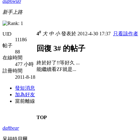
aup6wu0
新手上路
#
4
大
中
小
發表於 2012-4-30 17:37
只看該作者
UID
11186
帖子
回復 3# 的帖子
88
在線時間
終於好了!!等好久
...
477 小時
能繼續看ZF就是...
註冊時間
2011-8-18
發短消息
加為好友
當前離線
TOP
daftbear
呆福特貝爾