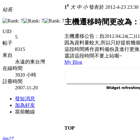
#
1
大
中
小
發表於 2012-4-23 23:3
站長
主機遷移時間更改為：2012.04
UID
主機遷移公告：自2012.04.24(二)11:00 
5
因為資料量較大,所以只好提前幾
帖子
8315
這段時間將作資料備份及進行更換
來自
還請這段時間不要上站喔~
永遠的東台灣
My Blog
在線時間
3920 小時
註冊時間
2007-11-20
發短消息
加為好友
當前離線
TOP
jim27