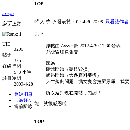
TOP
arrojo
#
9
大
中
小
發表於 2012-4-30 20:08
只看該作者
新手上路
引用:
UID
原帖由
Anson
於 2012-4-30 17:30 發表
3206
系統管理員報告
帖子
375
因為
在線時間
硬體問題（硬碟毀損）
543 小時
網路問題（太多資料要搬）
註冊時間
人生規劃問題（我女兒會拉屎尿尿，我要
2009-4-28
所以延到現在開站，拍謝！ ...
發短消息
加為好友
能上就很感恩啦
當前離線
TOP